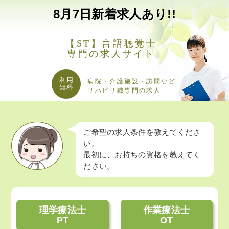
8月
7日
新着求人あり!!
【ST】言語聴覚士
専門の求人サイト
利用
病院・介護施設・訪問など
無料
リハビリ職専門の求人
ご希望の求人条件を教えてくださ
い。
最初に、お持ちの資格を教えてく
ださい。
理学療法士
作業療法士
PT
OT