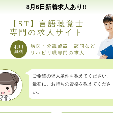
8月
6日
新着求人あり!!
【ST】言語聴覚士
専門の求人サイト
病院・介護施設・訪問など
利用
無料
リハビリ職専門の求人
ご希望の求人条件を教えてください。
最初に、お持ちの資格を教えてくださ
い。