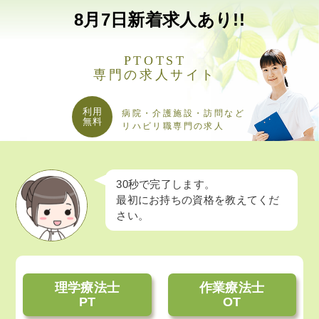
8月
7日
新着求人あり!!
PTOTST
専門の求人サイト
利用
病院・介護施設・訪問など
無料
リハビリ職専門の求人
30秒で完了します。
最初にお持ちの資格を教えてくだ
さい。
理学療法士
作業療法士
PT
OT